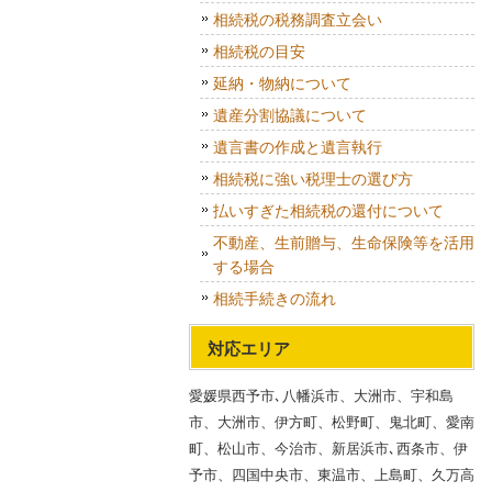
相続税の税務調査立会い
相続税の目安
延納・物納について
遺産分割協議について
遺言書の作成と遺言執行
相続税に強い税理士の選び方
払いすぎた相続税の還付について
不動産、生前贈与、生命保険等を活用
する場合
相続手続きの流れ
対応エリア
愛媛県西予市､八幡浜市、大洲市、宇和島
市、大洲市、伊方町、松野町、鬼北町、愛南
町、松山市、今治市、新居浜市､西条市、伊
予市、四国中央市、東温市、上島町、久万高