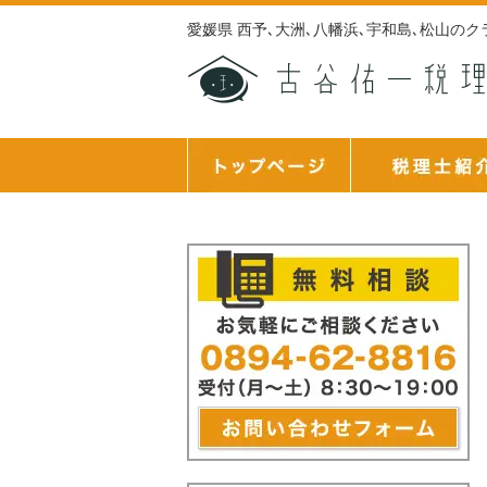
愛媛県 西予､大洲､八幡浜､宇和島､松山